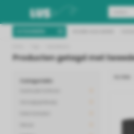
Binnen 2 werkdagen 
CATEGORIEËN
Ontdek onze winkel
Conta
Vanaf 50 euro gratis verzending!
Nederl
Home
/
Tags
/
tweedekans
Producten getagd met tweed
FILTERS
Categorieën
Huishouden & Wonen
Verzorging & Beauty
Koken & Keuken
Inbouw