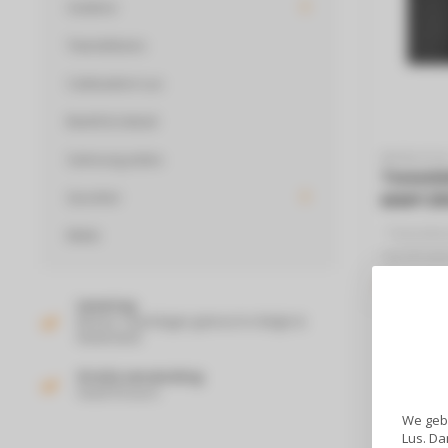
Outdoor
Tweedekans
Cadeaubon Lus
Beeld & Geluid
Samsung acties
WHIRLPOO
Tweede
Quooker
MWP 29
- Tweedeka
Miele
specificati
Whirlpool 
€99
€229
Comb..
Levering
Binnen 2 werkdagen geleverd in België &
Nederland!
Gratis verzending
Vanaf 50 euro!
We gebr
Lus. Da