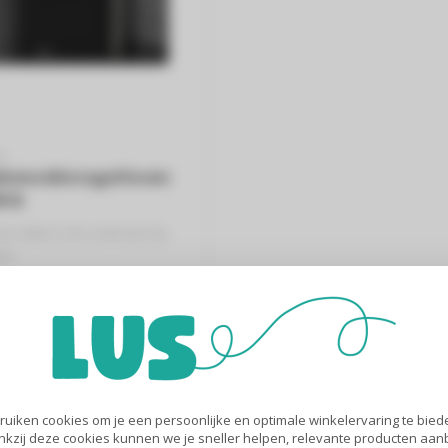
L
kans Microgolfoven
5 B
ns (Meer info onderaan bij
es)
MWP 295 B
uiken cookies om je een persoonlijke en optimale winkelervaring te biede
nkzij deze cookies kunnen we je sneller helpen, relevante producten aa