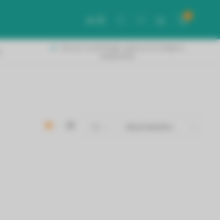
0
NL
Binnen 2 werkdagen geleverd in België &
!
Nederland!