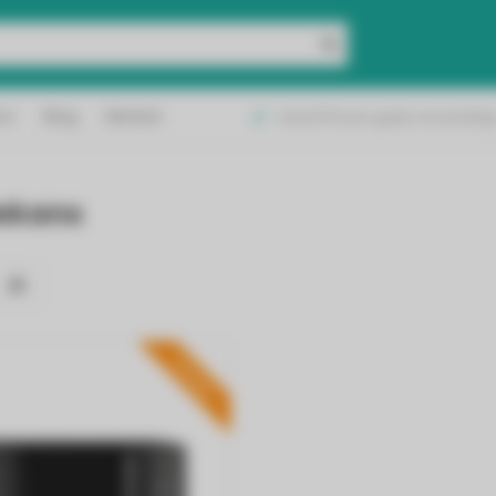
geleverd in België &
ct
Blog
Merken
Vanaf 50 euro gratis verzending
and!
ekans
PROMO