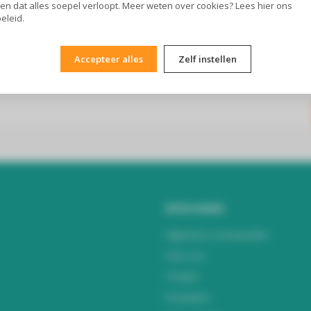
en dat alles soepel verloopt. Meer weten over cookies? Lees
hier
ons
eleid.
Accepteer alles
Zelf instellen
Abonneer je op onze nieuwsbrief
Blijf op de hoogte over onze laatste acties
Informatie
Algemene voorwaarden
Over ons
Contact
Disclaimer