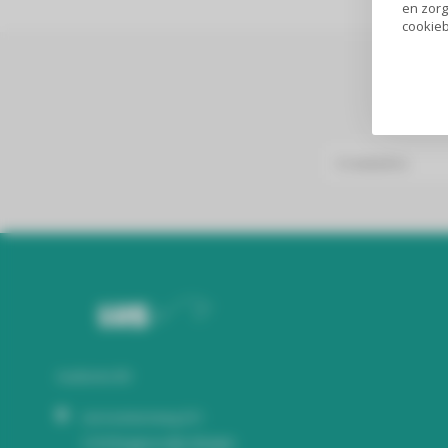
en zorg
cookieb
Audiomix BV
Liersesteenweg 321
3130 Begijnendijk (België)