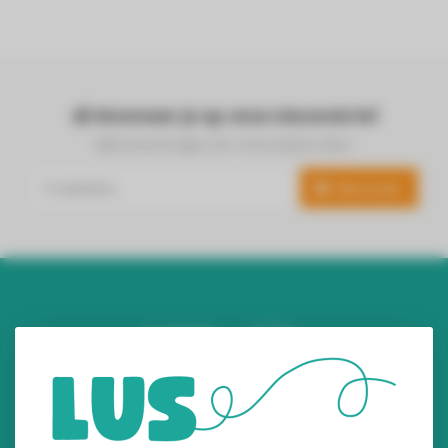
Abonneer je op onze nieuwsbrief
Blijf op de hoogte over onze laatste acties
Abonneer
Audiomix BV