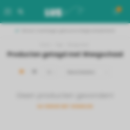
0
MENU
Binnen 2 werkdagen geleverd in België & Nederland!
Home
/
Tags
/
Weegschaal
Producten getagd met Weegschaal
Geen producten gevonden!
GA VERDER MET WINKELEN