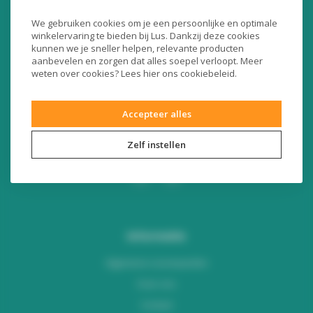
Liersesteenweg 321
We gebruiken cookies om je een persoonlijke en optimale
3130 Begijnendijk (België)
winkelervaring te bieden bij Lus. Dankzij deze cookies
RPR Leuven
kunnen we je sneller helpen, relevante producten
BE0453445504
aanbevelen en zorgen dat alles soepel verloopt. Meer
weten over cookies? Lees
hier
ons cookiebeleid.
+32 16 49 82 41
Accepteer alles
webshop@lus.be
Zelf instellen
Informatie
Algemene voorwaarden
Over ons
Contact