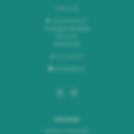
Audiomix BV
Liersesteenweg 321
3130 Begijnendijk (België)
RPR Leuven
BE0453445504
+32 16 49 82 41
webshop@lus.be
Informatie
Algemene voorwaarden