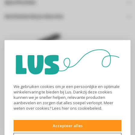
Specificaties
Gerelateerde producten
We gebruiken cookies om je een persoonlijke en optimale
Kruimeldief -
winkelervaring te bieden bij Lus. Dankzij deze cookies
NVC220WCQW
kunnen we je sneller helpen, relevante producten
aanbevelen en zorgen dat alles soepel verloopt. Meer
€59
weten over cookies? Lees
hier
ons cookiebeleid.
Black & Decker NVC220WC-
QW Reservoir: 0,385 l
Accepteer alles
Looptijd: ..