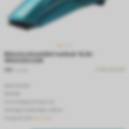
Bl&d kruimeldief nat&dr 10,8v
WDA320JQW
€65
Op voorraad
Incl. btw
Black & Decker
WDA320J
Soort reiniging: Droog en nat
Stofzuigercontainertype: Zakloos
Droog vuil: 0,24 l
Lees meer..