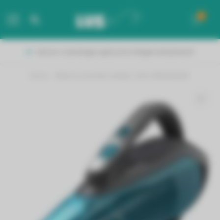
0
MENU
Binnen 2 werkdagen geleverd in België & Nederland!
Home
/
Bl&d kruimeldief nat&dr 10,8v WDA320JQW