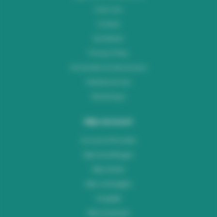
Over ons
Contact
Disclaimer
Privacy Policy
Verzenden & retourneren
Klantenservice
Workshops
Mijn account
Account informatie
Mijn bestellingen
Mijn tickets
Mijn verlanglijst
Vergelijk
Alle producten