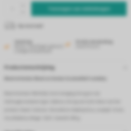
Toevoegen aan winkelwagen
Op voorraad
Levering
Gratis verzending
Binnen 2 werkdagen geleverd
Vanaf 50 euro!
in België & Nederland!
Productomschrijving
Black & Decker Black en Decker kruimeldief nat&dry
Black & Decker WDA320J. Soort reiniging: Droog en nat.
Stofzuigercontainer type: Zakloos, Droog vuil: 0,24 l, Kleur van het
product: Zwart, Turkoois. Stroombron: Batterij/Accu, Looptijd: 10 min,
Accu/Batterij voltage: 10,8 V. Gewicht: 900 g