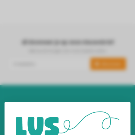
Abonneer je op onze nieuwsbrief
Blijf op de hoogte over onze laatste acties
Abonneer
Audiomix BV