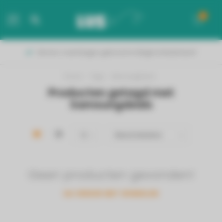
0
MENU
Binnen 2 werkdagen geleverd in België & Nederland!
Home
/
Tags
/
Samsungdeals
Producten getagd met
Samsungdeals
Geen producten gevonden!
GA VERDER MET WINKELEN