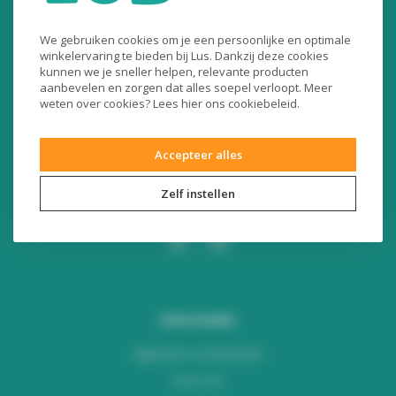
Liersesteenweg 321
We gebruiken cookies om je een persoonlijke en optimale
3130 Begijnendijk (België)
winkelervaring te bieden bij Lus. Dankzij deze cookies
kunnen we je sneller helpen, relevante producten
RPR Leuven
aanbevelen en zorgen dat alles soepel verloopt. Meer
BE0453445504
weten over cookies? Lees
hier
ons cookiebeleid.
+32 16 49 82 41
Accepteer alles
webshop@lus.be
Zelf instellen
Informatie
Algemene voorwaarden
Over ons