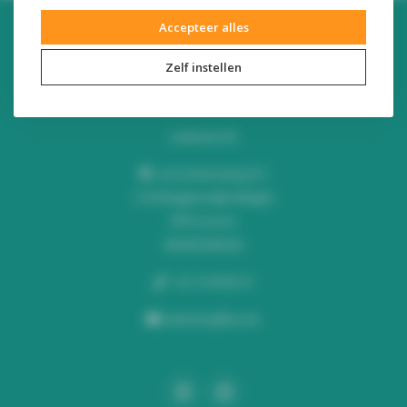
Accepteer alles
Zelf instellen
Audiomix BV
Liersesteenweg 321
3130 Begijnendijk (België)
RPR Leuven
BE0453445504
+32 16 49 82 41
webshop@lus.be