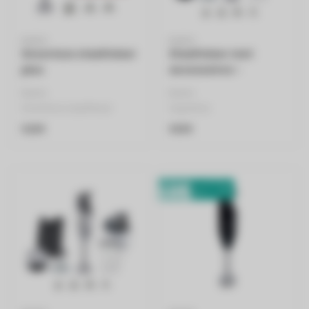
BAMIX
BAMIX
Snoerloze staafmixer
Staafmixer met
plus
accessoires -
superbox zwart
Bamix
Bamix
Snoerloze staafmixer
Superbox
3 hulpstukken
100% Zwitserse kwaliteit
€239
€359
Snelheid 13.000 t/min..
Verschillende accessoires..