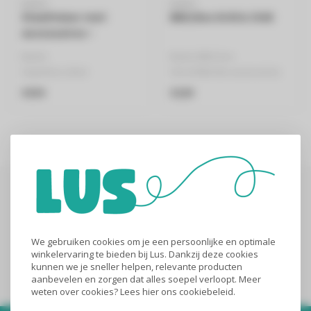
BAMIX
BAMIX
Staafmixer met
BBQ Box Grill & Chill
accessoires -
superbox zilver
Bamix
Bamix BBQ box
Superbox zilver
Verschillende accessoires
100% Zwitserse kwaliteit
inbegrepen
€359
€229
Verschillende accessoires..
Abonneer je op onze nieuwsbrief
Blijf op de hoogte over onze laatste acties
We gebruiken cookies om je een persoonlijke en optimale
winkelervaring te bieden bij Lus. Dankzij deze cookies
Abonneer
kunnen we je sneller helpen, relevante producten
aanbevelen en zorgen dat alles soepel verloopt. Meer
weten over cookies? Lees
hier
ons cookiebeleid.