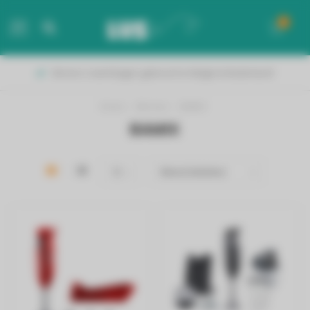
0
MENU
Binnen 2 werkdagen geleverd in België & Nederland!
Home
/
Merken
/
BAMIX
BAMIX