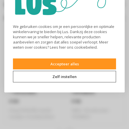
Specificaties
Gerelateerde producten
We gebruiken cookies om je een persoonlijke en optimale
winkelervaring te bieden bij Lus. Dankzij deze cookies
kunnen we je sneller helpen, relevante producten
aanbevelen en zorgen dat alles soepel verloopt. Meer
weten over cookies? Lees
hier
ons cookiebeleid.
Accepteer alles
Zelf instellen
Broodrooster crème
Broodrooster Zwart
- TSF02CREU
TSF02BLEU
€169
€165
Smeg TSF02CREU Aantal
SMEG - Broodrooster -
sneetjes: 4 snede(n) Kleur
TSF02BLEU
van het p..