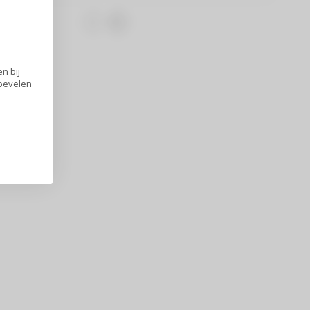
n bij
nbevelen